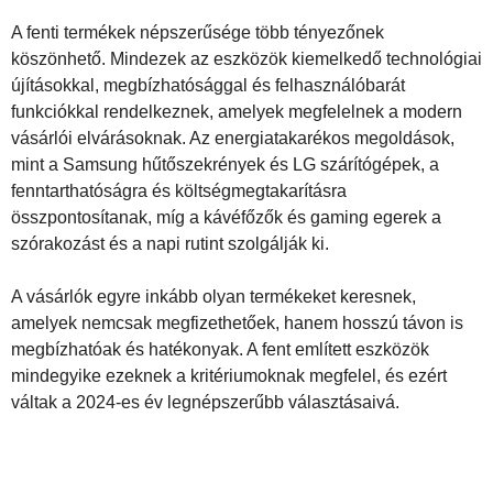
A fenti termékek népszerűsége több tényezőnek
köszönhető. Mindezek az eszközök kiemelkedő technológiai
újításokkal, megbízhatósággal és felhasználóbarát
funkciókkal rendelkeznek, amelyek megfelelnek a modern
vásárlói elvárásoknak. Az energiatakarékos megoldások,
mint a Samsung hűtőszekrények és LG szárítógépek, a
fenntarthatóságra és költségmegtakarításra
összpontosítanak, míg a kávéfőzők és gaming egerek a
szórakozást és a napi rutint szolgálják ki.
A vásárlók egyre inkább olyan termékeket keresnek,
amelyek nemcsak megfizethetőek, hanem hosszú távon is
megbízhatóak és hatékonyak. A fent említett eszközök
mindegyike ezeknek a kritériumoknak megfelel, és ezért
váltak a 2024-es év legnépszerűbb választásaivá.