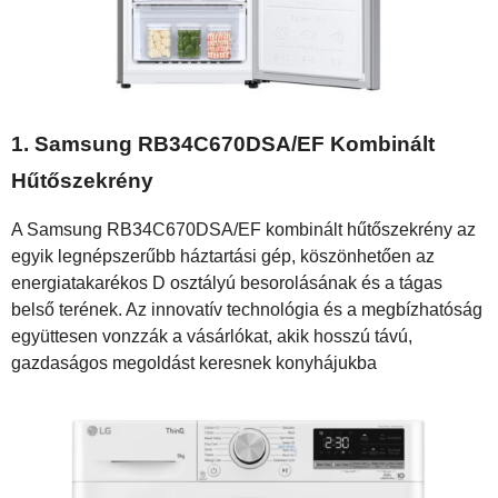
1.
Samsung RB34C670DSA/EF Kombinált
Hűtőszekrény
A Samsung RB34C670DSA/EF kombinált hűtőszekrény az
egyik legnépszerűbb háztartási gép, köszönhetően az
energiatakarékos D osztályú besorolásának és a tágas
belső terének. Az innovatív technológia és a megbízhatóság
együttesen vonzzák a vásárlókat, akik hosszú távú,
gazdaságos megoldást keresnek konyhájukba