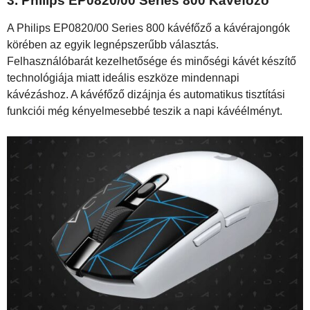
3.
Philips EP0820/00 Series 800 Kávéfőző
A Philips EP0820/00 Series 800 kávéfőző a kávérajongók
körében az egyik legnépszerűbb választás.
Felhasználóbarát kezelhetősége és minőségi kávét készítő
technológiája miatt ideális eszköze mindennapi
kávézáshoz. A kávéfőző dizájnja és automatikus tisztítási
funkciói még kényelmesebbé teszik a napi kávéélményt.