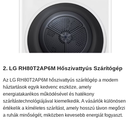
2.
LG RH80T2AP6M Hőszivattyús Szárítógép
Az LG RH80T2AP6M hőszivattyús szárítógép a modern
háztartások egyik kedvenc eszköze, amely
energiatakarékos működésével és hatékony
szárítástechnológiájával kiemelkedik. A vásárlók különösen
értékelik a kíméletes szárítást, amely hosszú távon megőrzi
a ruhák minőségét, miközben kevesebb energiát fogyaszt.