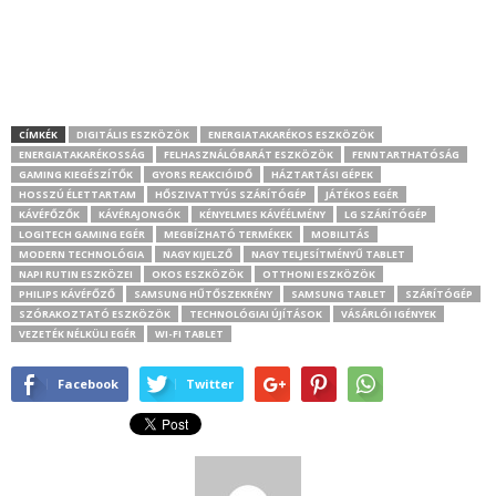
CÍMKÉK
DIGITÁLIS ESZKÖZÖK
ENERGIATAKARÉKOS ESZKÖZÖK
ENERGIATAKARÉKOSSÁG
FELHASZNÁLÓBARÁT ESZKÖZÖK
FENNTARTHATÓSÁG
GAMING KIEGÉSZÍTŐK
GYORS REAKCIÓIDŐ
HÁZTARTÁSI GÉPEK
HOSSZÚ ÉLETTARTAM
HŐSZIVATTYÚS SZÁRÍTÓGÉP
JÁTÉKOS EGÉR
KÁVÉFŐZŐK
KÁVÉRAJONGÓK
KÉNYELMES KÁVÉÉLMÉNY
LG SZÁRÍTÓGÉP
LOGITECH GAMING EGÉR
MEGBÍZHATÓ TERMÉKEK
MOBILITÁS
MODERN TECHNOLÓGIA
NAGY KIJELZŐ
NAGY TELJESÍTMÉNYŰ TABLET
NAPI RUTIN ESZKÖZEI
OKOS ESZKÖZÖK
OTTHONI ESZKÖZÖK
PHILIPS KÁVÉFŐZŐ
SAMSUNG HŰTŐSZEKRÉNY
SAMSUNG TABLET
SZÁRÍTÓGÉP
SZÓRAKOZTATÓ ESZKÖZÖK
TECHNOLÓGIAI ÚJÍTÁSOK
VÁSÁRLÓI IGÉNYEK
VEZETÉK NÉLKÜLI EGÉR
WI-FI TABLET
Facebook
Twitter