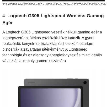
503c635428cbfa4387b7006ba227dcc0550cf096efbc793aab0355f754ef8f653d88fe0c038
4.
Logitech G305 Lightspeed Wireless Gaming
Egér
A Logitech G305 Lightspeed vezeték nélküli gaming egér a
legnépszerűbb játékos eszközök közé tartozik. A gyors
reakcióidő, kényelmes kialakítás és hosszú élettartam
biztosítják a zavartalan játékélményt. A Lightspeed
technológia és az alacsony energiafogyasztás miatt ideális
választás a komoly gamerek számára.