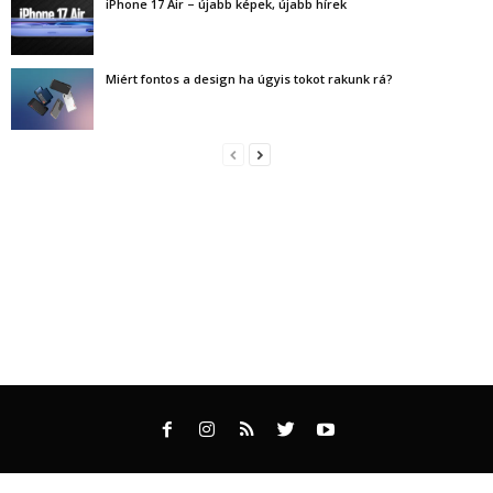
iPhone 17 Air – újabb képek, újabb hírek
Miért fontos a design ha úgyis tokot rakunk rá?