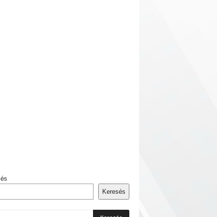
sés
Keresés