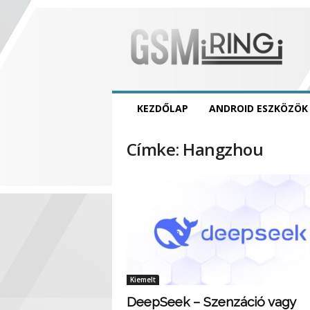
GSMring
KEZDŐLAP
ANDROID ESZKÖZÖK
Címke: Hangzhou
Kiemelt
DeepSeek – Szenzáció vagy