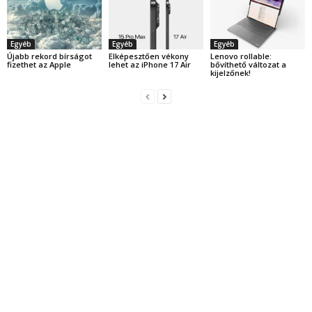
Egyéb
Egyéb
Egyéb
Újabb rekord bírságot
Elképesztően vékony
Lenovo rollable:
fizethet az Apple
lehet az iPhone 17 Air
bővíthető változat a
kijelzőnek!