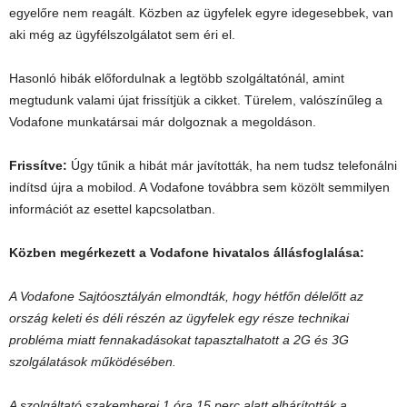
egyelőre nem reagált. Közben az ügyfelek egyre idegesebbek, van
aki még az ügyfélszolgálatot sem éri el.
Hasonló hibák előfordulnak a legtöbb szolgáltatónál, amint
megtudunk valami újat frissítjük a cikket. Türelem, valószínűleg a
Vodafone munkatársai már dolgoznak a megoldáson.
Frissítve:
Úgy tűnik a hibát már javították, ha nem tudsz telefonálni
indítsd újra a mobilod. A Vodafone továbbra sem közölt semmilyen
információt az esettel kapcsolatban.
Közben megérkezett a Vodafone hivatalos állásfoglalása:
A Vodafone Sajtóosztályán elmondták, hogy hétfőn délelőtt az
ország keleti és déli részén az ügyfelek egy része technikai
probléma miatt fennakadásokat tapasztalhatott a 2G és 3G
szolgálatások működésében.
A szolgáltató szakemberei 1 óra 15 perc alatt elhárították a