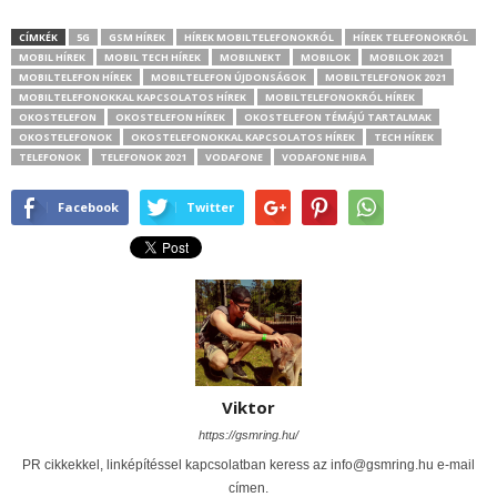
CÍMKÉK
5G
GSM HÍREK
HÍREK MOBILTELEFONOKRÓL
HÍREK TELEFONOKRÓL
MOBIL HÍREK
MOBIL TECH HÍREK
MOBILNEKT
MOBILOK
MOBILOK 2021
MOBILTELEFON HÍREK
MOBILTELEFON ÚJDONSÁGOK
MOBILTELEFONOK 2021
MOBILTELEFONOKKAL KAPCSOLATOS HÍREK
MOBILTELEFONOKRÓL HÍREK
OKOSTELEFON
OKOSTELEFON HÍREK
OKOSTELEFON TÉMÁJÚ TARTALMAK
OKOSTELEFONOK
OKOSTELEFONOKKAL KAPCSOLATOS HÍREK
TECH HÍREK
TELEFONOK
TELEFONOK 2021
VODAFONE
VODAFONE HIBA
Facebook
Twitter
Viktor
https://gsmring.hu/
PR cikkekkel, linképítéssel kapcsolatban keress az info@gsmring.hu e-mail
címen.