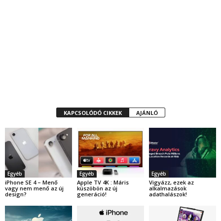
KAPCSOLÓDÓ CIKKEK
AJÁNLÓ
Egyéb
Egyéb
Egyéb
iPhone SE 4 – Menő
Apple TV 4K : Máris
Vigyázz, ezek az
vagy nem menő az új
küszöbön az új
alkalmazások
design?
generáció!
adathalászok!