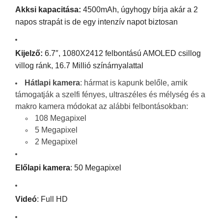
Akksi kapacitása:
4500mAh, úgyhogy bírja akár a 2
napos strapát is de egy intenzív napot biztosan
Kijelző:
6.7″, 1080X2412 felbontású AMOLED csillog
villog ránk, 16.7 Millió színárnyalattal
Hátlapi kamera
: hármat is kapunk belőle, amik
támogatják a szelfi fényes, ultraszéles és mélység és a
makro kamera módokat az alábbi felbontásokban:
108 Megapixel
5 Megapixel
2 Megapixel
Előlapi kamera
: 50 Megapixel
Videó
: Full HD