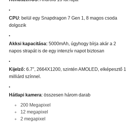
CPU
: belül egy Snapdragon 7 Gen 1, 8 magos csoda
dolgozik
Akksi kapacitása:
5000mAh, úgyhogy bírja akár a 2
napos strapát is de egy intenzív napot biztosan
Kijelző:
6.7″, 2664X1200, szintén AMOLED, elképesztő 1
milliárd színnel.
Hátlapi kamera
: összesen három darab
200 Megapixel
12 megapixel
2 megapixel