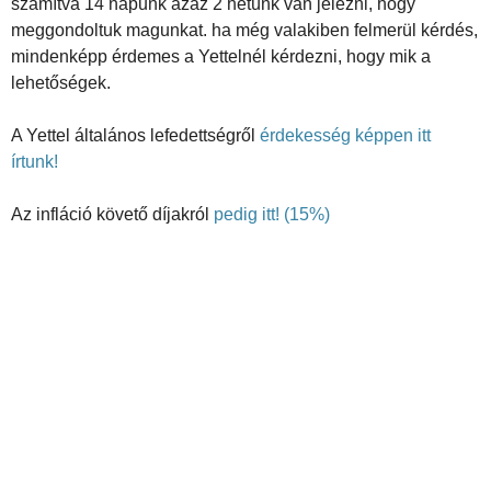
számítva 14 napunk azaz 2 hetünk van jelezni, hogy
meggondoltuk magunkat. ha még valakiben felmerül kérdés,
mindenképp érdemes a Yettelnél kérdezni, hogy mik a
lehetőségek.
A Yettel általános lefedettségről
érdekesség képpen itt
írtunk!
Az infláció követő díjakról
pedig itt! (15%)