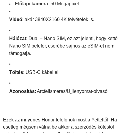
Előlapi kamera
: 50 Megapixel
Videó
: akár 3840X2160 4K felvételek is.
Hálózat
: Dual – Nano SIM, ez azt jelenti, hogy kettő
Nano SIM belefér, cserébe sajnos az eSIM-et nem
támogatja.
Töltés
: USB-C kábellel
Azonosítás
: Arcfelismerés/Ujjlenyomat-olvasó
Ezek az ingyenes Honor telefonok most a Yetteltől. Ha
esetleg mégsem válna be akkor a szerződés kötéstől