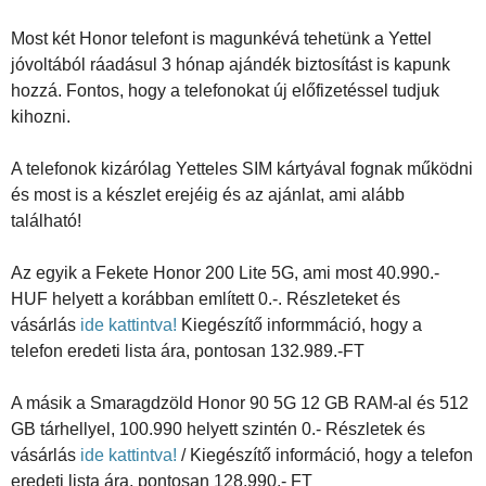
Most két Honor telefont is magunkévá tehetünk a Yettel
jóvoltából ráadásul 3 hónap ajándék biztosítást is kapunk
hozzá. Fontos, hogy a telefonokat új előfizetéssel tudjuk
kihozni.
A telefonok kizárólag Yetteles SIM kártyával fognak működni
és most is a készlet erejéig és az ajánlat, ami alább
található!
Az egyik a Fekete Honor 200 Lite 5G, ami most 40.990.-
HUF helyett a korábban említett 0.-. Részleteket és
vásárlás
ide kattintva!
Kiegészítő informmáció, hogy a
telefon eredeti lista ára, pontosan 132.989.-FT
A másik a Smaragdzöld Honor 90 5G 12 GB RAM-al és 512
GB tárhellyel, 100.990 helyett szintén 0.- Részletek és
vásárlás
ide kattintva!
/ Kiegészítő információ, hogy a telefon
eredeti lista ára, pontosan 128.990.- FT