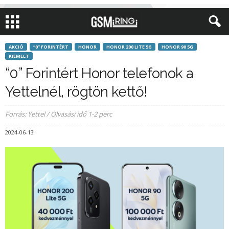
AKCIÓ
“0” FORINTÉRT
HONOR
HONOR 200 LITE 5G
HONOR 90 5G
KIEMELT
“0” Forintért Honor telefonok a
Yettelnél, rögtön kettő!
Forrás: Yettel / Olvasási idő 1-2 perc
2024-06-13