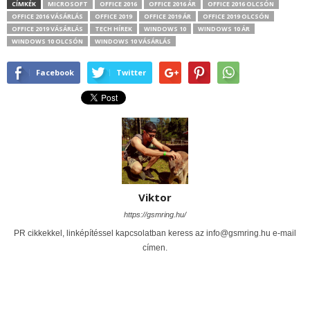
CÍMKÉK
MICROSOFT
OFFICE 2016
OFFICE 2016 ÁR
OFFICE 2016 OLCSÓN
OFFICE 2016 VÁSÁRLÁS
OFFICE 2019
OFFICE 2019 ÁR
OFFICE 2019 OLCSÓN
OFFICE 2019 VÁSÁRLÁS
TECH HÍREK
WINDOWS 10
WINDOWS 10 ÁR
WINDOWS 10 OLCSÓN
WINDOWS 10 VÁSÁRLÁS
Facebook
Twitter
Viktor
https://gsmring.hu/
PR cikkekkel, linképítéssel kapcsolatban keress az info@gsmring.hu e-mail
címen.