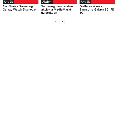
Akciók
Akciók
Akciók
Akcióban a Samsung
Samsung okostelefon
Őrületes áron a
Galaxy Watch 5 sorozat
akciók a MediaMarkt
Samsung Galaxy S21 FE
üzletekben
5G