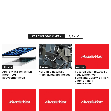
KAPCSOLÓDÓ CIKKEK
AJÁNLÓ
Akciók
Akciók
Akciók
Apple MacBook Air M3
Hol van a használt
Vásárolj akár 150.000 Ft
most 100$
mobilok legjobb helye?
kedvezménnyel
kedvezménnyel!
Samsung Galaxy Z Flip 4
vagy Z Fold 4
okostelefont