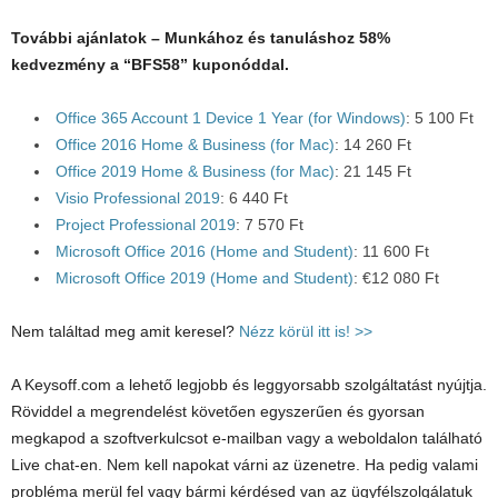
További ajánlatok – Munkához és tanuláshoz 58%
kedvezmény a “BFS58” kuponóddal.
Office 365 Account 1 Device 1 Year (for Windows)
: 5 100 Ft
Office 2016 Home & Business (for Mac)
: 14 260 Ft
Office 2019 Home & Business (for Mac)
: 21 145 Ft
Visio Professional 2019
: 6 440 Ft
Project Professional 2019
: 7 570 Ft
Microsoft Office 2016 (Home and Student)
: 11 600 Ft
Microsoft Office 2019 (Home and Student)
: €12 080 Ft
Nem találtad meg amit keresel?
Nézz körül itt is! >>
A Keysoff.com a lehető legjobb és leggyorsabb szolgáltatást nyújtja.
Röviddel a megrendelést követően egyszerűen és gyorsan
megkapod a szoftverkulcsot e-mailban vagy a weboldalon található
Live chat-en. Nem kell napokat várni az üzenetre. Ha pedig valami
probléma merül fel vagy bármi kérdésed van az ügyfélszolgálatuk