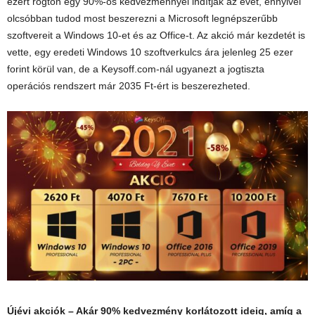
ezért rögtön egy 90%-os kedvezménnyel indítják az évet, ennyivel
olcsóbban tudod most beszerezni a Microsoft legnépszerűbb
szoftvereit a Windows 10-et és az Office-t. Az akció már kezdetét is
vette, egy eredeti Windows 10 szoftverkulcs ára jelenleg 25 ezer
forint körül van, de a Keysoff.com-nál ugyanezt a jogtiszta
operációs rendszert már 2035 Ft-ért is beszerezheted.
Újévi akciók – Akár 90% kedvezmény korlátozott ideig, amíg a