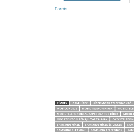
Forrás
CÍMKÉK
GSM HÍREK
HÍREK MOBILTELEFONOKRÓL
MOBILOK 2022
MOBILTELEFON HÍREK
MOBILTELE
MOBILTELEFONOKKAL KAPCSOLATOS HÍREK
MOBILT
OKOSTELEFON TÉMÁJÚ TARTALMAK
OKOSTELEFON
SAMSUNG HÍREK
SAMSUNG HÍREK ÉS CIKKEK
SAM
SAMSUNG PLETYKÁK
SAMSUNG TELEFONOK
SAM