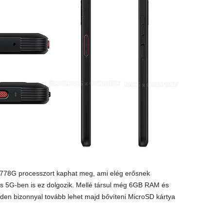
778G processzort kaphat meg, ami elég erősnek
 5G-ben is ez dolgozik. Mellé társul még 6GB RAM és
nden bizonnyal tovább lehet majd bővíteni MicroSD kártya