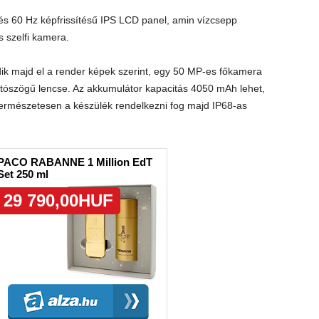
 és 60 Hz képfrissítésű IPS LCD panel, amin vízcsepp
 szelfi kamera.
ik majd el a render képek szerint, egy 50 MP-es főkamera
tószögű lencse. Az akkumulátor kapacitás 4050 mAh lehet,
 Természetesen a készülék rendelkezni fog majd IP68-as