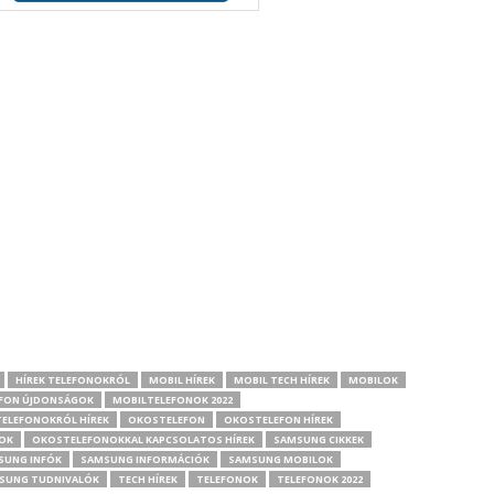
HÍREK TELEFONOKRÓL
MOBIL HÍREK
MOBIL TECH HÍREK
MOBILOK
FON ÚJDONSÁGOK
MOBILTELEFONOK 2022
ELEFONOKRÓL HÍREK
OKOSTELEFON
OKOSTELEFON HÍREK
OK
OKOSTELEFONOKKAL KAPCSOLATOS HÍREK
SAMSUNG CIKKEK
SUNG INFÓK
SAMSUNG INFORMÁCIÓK
SAMSUNG MOBILOK
SUNG TUDNIVALÓK
TECH HÍREK
TELEFONOK
TELEFONOK 2022