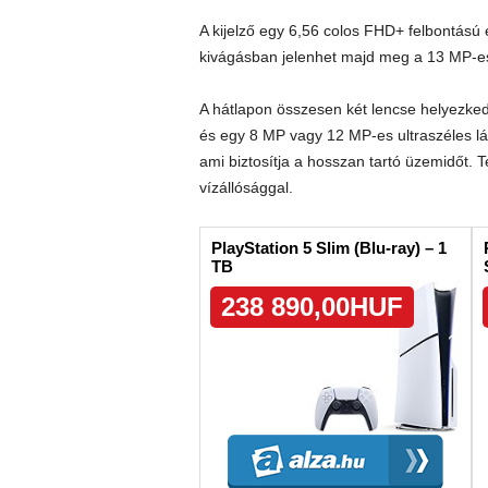
A kijelző egy 6,56 colos FHD+ felbontású
kivágásban jelenhet majd meg a 13 MP-es
A hátlapon összesen két lencse helyezked
és egy 8 MP vagy 12 MP-es ultraszéles lá
ami biztosítja a hosszan tartó üzemidőt.
vízállósággal.