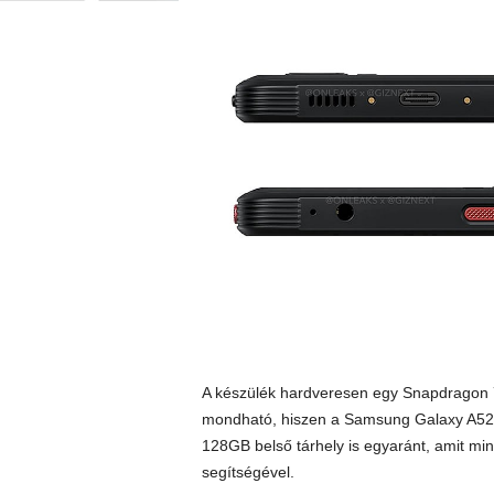
A készülék hardveresen egy Snapdragon 
mondható, hiszen a Samsung Galaxy A52s
128GB belső tárhely is egyaránt, amit mi
segítségével.