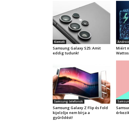
Kiemelt
Androi
Samsung Galaxy S25: Amit
Miért n
eddig tudunk!
Wattos
Samsung telefonok
Samsun
Samsung Galaxy Z Flip és Fold
Samsun
kijelzője nem bírja a
érkezi
gyűrődést!