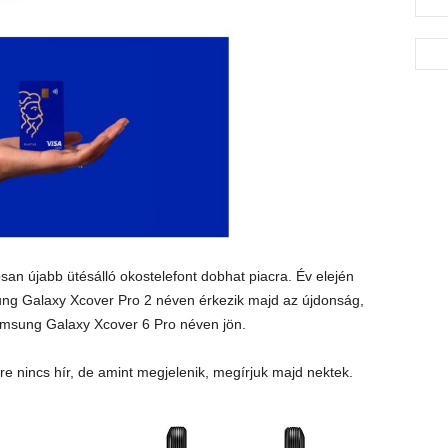
an újabb ütésálló okostelefont dobhat piacra. Év elején
ng Galaxy Xcover Pro 2 néven érkezik majd az újdonság,
amsung Galaxy Xcover 6 Pro néven jön.
e nincs hír, de amint megjelenik, megírjuk majd nektek.