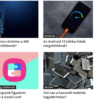
d
Android
incs értelme a 300
Az Android 15 töltési hibák
 töltésnek?
megoldódnak?
g telefonok
Akciók
gosok figyelem,
Hol van a használt mobilok
k a Good Lock!
legjobb helye?