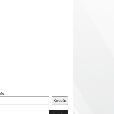
sés
Keresés