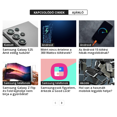
KAPCSOLÓDÓ CIKKEK
AJÁNLÓ
Kiemelt
Android
Android
Samsung Galaxy S25:
Miért nincs értelme a
Az Android 15 töltési
Amit eddig tudunk!
300 Wattos töltésnek?
hibák megoldódnak?
Samsung telefonok
Samsung telefonok
Akciók
Samsung Galaxy Z Flip
Samsungosok figyelem,
Hol van a használt
és Fold kijelzője nem
érkezik a Good Lock!
mobilok legjobb helye?
bírja a gyűrődést!