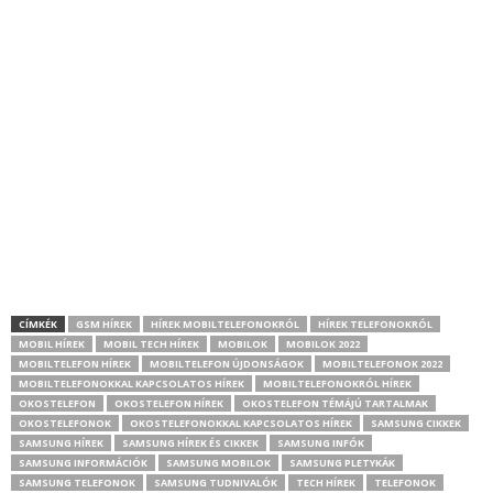
CÍMKÉK
GSM HÍREK
HÍREK MOBILTELEFONOKRÓL
HÍREK TELEFONOKRÓL
MOBIL HÍREK
MOBIL TECH HÍREK
MOBILOK
MOBILOK 2022
MOBILTELEFON HÍREK
MOBILTELEFON ÚJDONSÁGOK
MOBILTELEFONOK 2022
MOBILTELEFONOKKAL KAPCSOLATOS HÍREK
MOBILTELEFONOKRÓL HÍREK
OKOSTELEFON
OKOSTELEFON HÍREK
OKOSTELEFON TÉMÁJÚ TARTALMAK
OKOSTELEFONOK
OKOSTELEFONOKKAL KAPCSOLATOS HÍREK
SAMSUNG CIKKEK
SAMSUNG HÍREK
SAMSUNG HÍREK ÉS CIKKEK
SAMSUNG INFÓK
SAMSUNG INFORMÁCIÓK
SAMSUNG MOBILOK
SAMSUNG PLETYKÁK
SAMSUNG TELEFONOK
SAMSUNG TUDNIVALÓK
TECH HÍREK
TELEFONOK