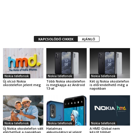
KAPCSOLÓDÓ CIKKEK
AJÁNLÓ
Nokia telefonok
Nokia telefonok
Nokia telefonok
Új olcsó Nokia
Több Nokia okostelefon
Két új Nokia okostelefon
okostelefon jelent meg
is megkapja az Android
is előrendelhető még a
13-at
napokban
Nokia telefonok
Nokia telefonok
Nokia telefonok
Új Nokia okostelefon vált
Hatalmas
A HMD Global nem
elérhetővé a napokban
akkumulátorral jelent
készít többet