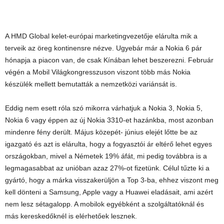
A HMD Global kelet-európai marketingvezetője elárulta mik a
terveik az öreg kontinensre nézve. Ugyebár már a Nokia 6 pár
hónapja a piacon van, de csak Kínában lehet beszerezni. Február
végén a Mobil Világkongresszuson viszont több más Nokia
készülék mellett bemutatták a nemzetközi variánsát is.
Eddig nem esett róla szó mikorra várhatjuk a Nokia 3, Nokia 5,
Nokia 6 vagy éppen az új Nokia 3310-et hazánkba, most azonban
mindenre fény derült. Május közepét- június elejét lőtte be az
igazgató és azt is elárulta, hogy a fogyasztói ár eltérő lehet egyes
országokban, mivel a Németek 19% áfát, mi pedig továbbra is a
legmagasabbat az unióban azaz 27%-ot fizetünk. Célul tűzte ki a
gyártó, hogy a márka visszakerüljön a Top 3-ba, ehhez viszont meg
kell dönteni a Samsung, Apple vagy a Huawei eladásait, ami azért
nem lesz sétagalopp. A mobilok egyébként a szolgáltatóknál és
más kereskedőknél is elérhetőek lesznek.