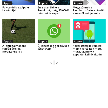
Apple
Appok
Appok
Folytatódik az Apple
Erre cseréld le a
Megszűnnek a
kálváriája!
Revolutot, még 15.000 Ft
Revolutos forintszámlák
bónuszt is kapsz!
– nézzük mit jelent ez
Appok
Appok
Appok
A legizgalmasabb
Új lehetőséggel bővül a
Közel 10 millió Huawei
futballjátékok
WhatsApp
mobilt fertőztek meg,
mobiltelefonra
mutatjuk melyik
appoktól kell óvakodni