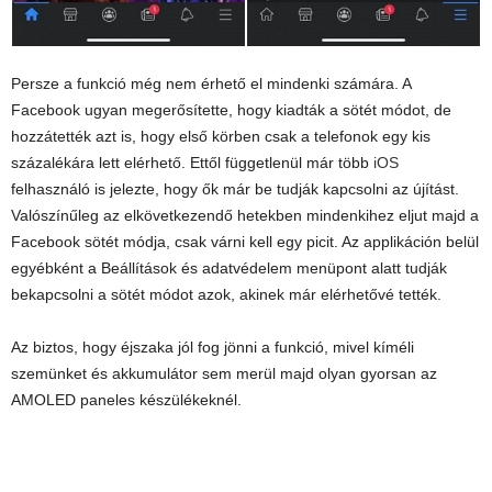
Persze a funkció még nem érhető el mindenki számára. A
Facebook ugyan megerősítette, hogy kiadták a sötét módot, de
hozzátették azt is, hogy első körben csak a telefonok egy kis
százalékára lett elérhető. Ettől függetlenül már több
iOS
felhasználó is jelezte, hogy ők már be tudják kapcsolni az újítást.
Valószínűleg az elkövetkezendő hetekben mindenkihez eljut majd a
Facebook sötét módja, csak várni kell egy picit. Az applikáción belül
egyébként a Beállítások és adatvédelem menüpont alatt tudják
bekapcsolni a sötét módot azok, akinek már elérhetővé tették.
Az biztos, hogy éjszaka jól fog jönni a funkció, mivel kíméli
szemünket és akkumulátor sem merül majd olyan gyorsan az
AMOLED paneles készülékeknél.