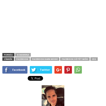
FORRÁS
GSMARENA
CÍMKÉK
FACEBOOK
FACEBOOK DARK MODE
FACEBOOK SÖTÉT MÓD
IOS
Facebook
Twitter